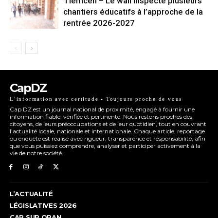
Tlemcen – Le wali inspecte plusieurs
chantiers éducatifs à l’approche de la
rentrée 2026-2027
CapDZ
L’information avec certitude - Toujours proche de vous
Cap DZ est un journal national de proximité, engagé à fournir une
information fiable, vérifiée et pertinente. Nous restons proches des
citoyens, de leurs préoccupations et de leur quotidien, tout en couvrant
l’actualité locale, nationale et internationale. Chaque article, reportage
ou enquête est réalisé avec rigueur, transparence et responsabilité, afin
que vous puissiez comprendre, analyser et participer activement à la
vie de notre société.
L’ACTUALITÉ
LÉGISLATIVES 2026
CAP SUR ORAN