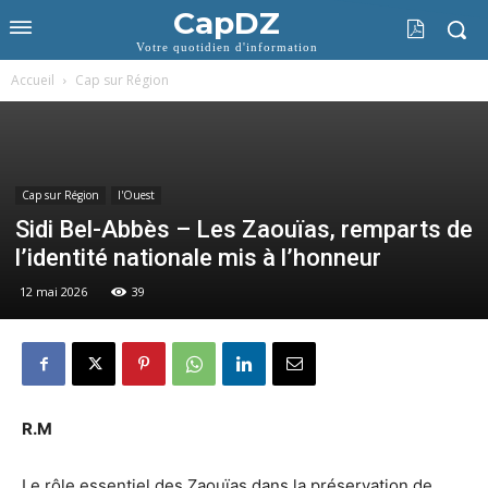
CapDZ
Votre quotidien d'information
Accueil
Cap sur Région
Cap sur Région
l'Ouest
Sidi Bel-Abbès – Les Zaouïas, remparts de
l’identité nationale mis à l’honneur
12 mai 2026
39
R.M
Le rôle essentiel des Zaouïas dans la préservation de