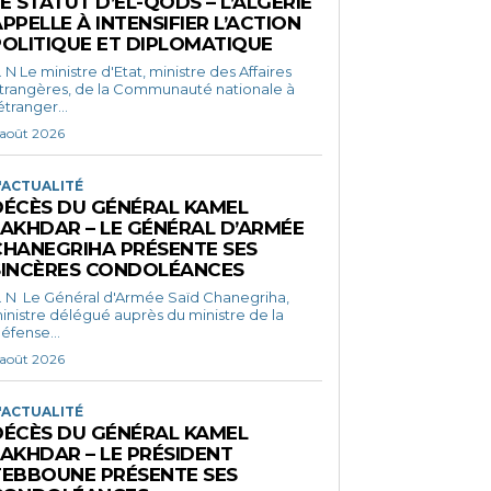
E STATUT D’EL-QODS – L’ALGÉRIE
PPELLE À INTENSIFIER L’ACTION
POLITIQUE ET DIPLOMATIQUE
 d'Etat, ministre des Affaires
trangères, de la Communauté nationale à
'étranger...
 août 2026
'ACTUALITÉ
DÉCÈS DU GÉNÉRAL KAMEL
LAKHDAR – LE GÉNÉRAL D’ARMÉE
CHANEGRIHA PRÉSENTE SES
SINCÈRES CONDOLÉANCES
ral d'Armée Saïd Chanegriha,
inistre délégué auprès du ministre de la
éfense...
 août 2026
'ACTUALITÉ
DÉCÈS DU GÉNÉRAL KAMEL
LAKHDAR – LE PRÉSIDENT
TEBBOUNE PRÉSENTE SES