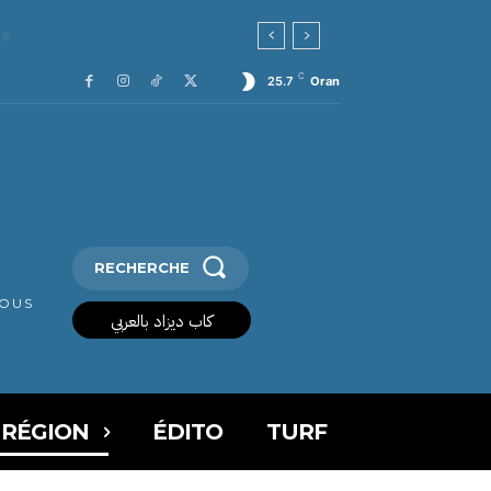
C
25.7
Oran
RECHERCHE
VOUS
كاب ديزاد بالعربي
 RÉGION
ÉDITO
TURF