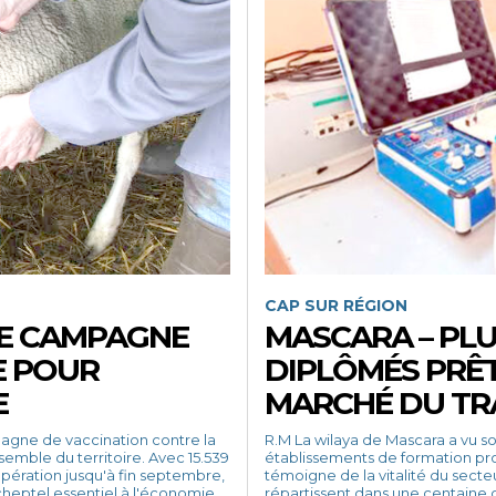
CAP SUR RÉGION
TE CAMPAGNE
MASCARA – PLU
E POUR
DIPLÔMÉS PRÊT
E
MARCHÉ DU TR
R.M La wilaya de Mascara a vu sortir, cette saison, 5.253 nouveaux diplômés des
emble du territoire. Avec 15.539
établissements de formation pr
pération jusqu'à fin septembre,
témoigne de la vitalité du secteur dans la régi
heptel essentiel à l'économie...
répartissent dans une centaine de