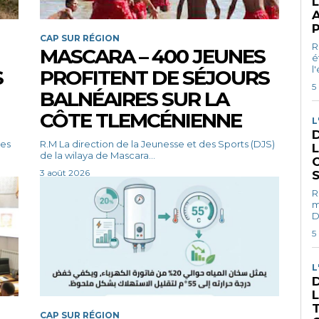
L
A
CAP SUR RÉGION
R. N Le ministre
MASCARA – 400 JEUNES
é
l
S
PROFITENT DE SÉJOURS
5
BALNÉAIRES SUR LA
CÔTE TLEMCÉNIENNE
L
R.M La direction de la Jeunesse et des Sports (DJS)
de la wilaya de Mascara...
3 août 2026
R. N Le Géné
m
D
5
L
CAP SUR RÉGION