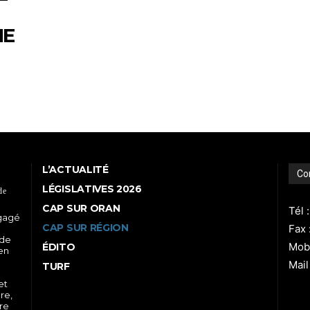
NE
L’ACTUALITÉ
Co
LÉGISLATIVES 2026
de
CAP SUR ORAN
Tél 
ngagé
CAP SUR RÉGION
Fax 
 de
Mobi
ÉDITO
 en
Mail
TURF
et
re,
tre