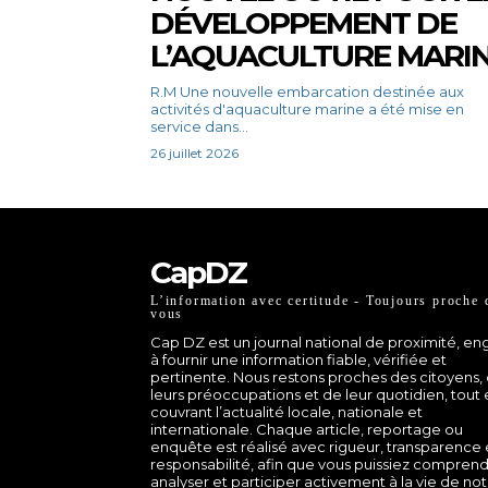
DÉVELOPPEMENT DE
L’AQUACULTURE MARI
R.M Une nouvelle embarcation destinée aux
activités d'aquaculture marine a été mise en
service dans...
26 juillet 2026
CapDZ
L’information avec certitude - Toujours proche 
vous
Cap DZ est un journal national de proximité, e
à fournir une information fiable, vérifiée et
pertinente. Nous restons proches des citoyens,
leurs préoccupations et de leur quotidien, tout
couvrant l’actualité locale, nationale et
internationale. Chaque article, reportage ou
enquête est réalisé avec rigueur, transparence 
responsabilité, afin que vous puissiez comprend
analyser et participer activement à la vie de no