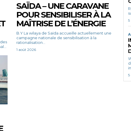
SAÏDA – UNE CARAVANE
R. N Le présid
POUR SENSIBILISER À LA
s
5
ET
MAÎTRISE DE L’ÉNERGIE
B.Y La wilaya de Saïda accueille actuellement une
A
campagne nationale de sensibilisation à la
rationalisation...
M
l...
1 août 2026
Wassil
d
i
5
E