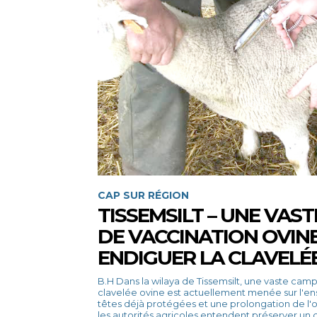
CAP SUR RÉGION
TISSEMSILT – UNE VAS
DE VACCINATION OVIN
ENDIGUER LA CLAVELÉ
B.H Dans la wilaya de Tissemsilt, une vaste campagne de vaccination contre la
clavelée ovine est actuellement menée sur l'ens
têtes déjà protégées et une prolongation de l'o
les autorités agricoles entendent préserver un c