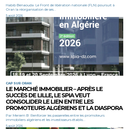
Habib Benaouda Le Front de libération nationale (FLN) poursuit à
Oran la réorganisation de ses...
5 août 2026
CAP SUR ORAN
LE MARCHÉ IMMOBILIER – APRÈS LE
SUCCÈS DE LILLE, LE SPIA VEUT
CONSOLIDER LE LIEN ENTRE LES
PROMOTEURS ALGÉRIENS ET LA DIASPORA
Par Meriem B Renforcer les passerelles entre les promoteurs
immobiliers algériens et les investisseurs établis...
5 août 2026