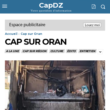
CapDZ
Votre quotidien d'information
Accueil
Cap sur Oran
CAP SUR ORAN
A LA UNE
CAP SUR RÉGION
CULTURE
ÉDITO
ENTRETIEN