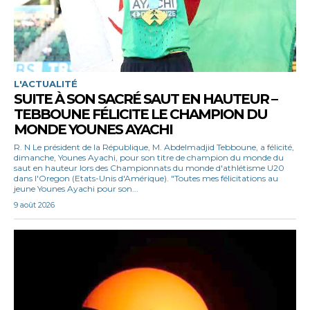
L'ACTUALITÉ
SUITE À SON SACRÉ SAUT EN HAUTEUR –
TEBBOUNE FÉLICITE LE CHAMPION DU
MONDE YOUNES AYACHI
R. N Le président de la République, M. Abdelmadjid Tebboune, a félicité,
dimanche, Younes Ayachi, pour son titre de champion du monde du
saut en hauteur lors des Championnats du monde d'athlétisme U20
dans l'Oregon (Etats-Unis d'Amérique). "Toutes mes félicitations au
jeune Younes Ayachi pour son...
9 août 2026