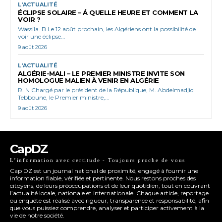
L'ACTUALITÉ
ÉCLIPSE SOLAIRE – Á QUELLE HEURE ET COMMENT LA
VOIR ?
Wassila. B Le 12 août prochain, les Algériens ont la possibilité de
voir une éclipse...
9 août 2026
L'ACTUALITÉ
ALGÉRIE-MALI – LE PREMIER MINISTRE INVITE SON
HOMOLOGUE MALIEN À VENIR EN ALGÉRIE
R. N Chargé par le président de la République, M. Abdelmadjid
Tebboune, le Premier ministre,...
9 août 2026
CapDZ
L’information avec certitude - Toujours proche de vous
Cap DZ est un journal national de proximité, engagé à fournir une
information fiable, vérifiée et pertinente. Nous restons proches des
citoyens, de leurs préoccupations et de leur quotidien, tout en couvrant
l’actualité locale, nationale et internationale. Chaque article, reportage
ou enquête est réalisé avec rigueur, transparence et responsabilité, afin
que vous puissiez comprendre, analyser et participer activement à la
vie de notre société.