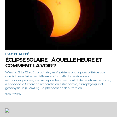
L'ACTUALITÉ
ÉCLIPSE SOLAIRE – Á QUELLE HEURE ET
COMMENT LA VOIR ?
Wassila. B Le 12 août prochain, les Algériens ont la possibilité de voir
une éclipse solaire partielle exceptionnelle. Un événement
astronomique rare, visible depuis la quasi-totalité du territoire national,
a annoncé le Centre de recherche en astronomie, astrophysique et
géophysique (CRAAG). Le phénomène débutera en...
9 août 2026