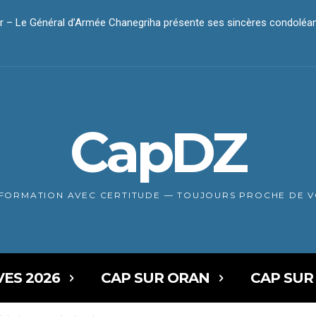
 – Le Général d’Armée Chanegriha présente ses sincères condoléa
dar – Le président Tebboune présente ses condoléances
CapDZ
NFORMATION AVEC CERTITUDE — TOUJOURS PROCHE DE 
VES 2026
CAP SUR ORAN
CAP SUR