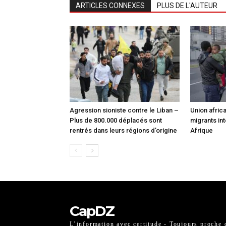
ARTICLES CONNEXES
PLUS DE L'AUTEUR
Agression sioniste contre le Liban –
Union africa
Plus de 800.000 déplacés sont
migrants int
rentrés dans leurs régions d’origine
Afrique
CapDZ
L’information avec certitude - Toujours proche 