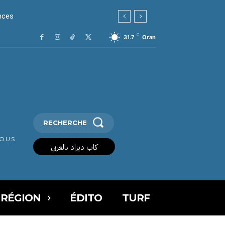
nces
C
31.7
Oran
RECHERCHE
VOUS
كاب ديزاد بالعربي
 RÉGION
ÉDITO
TURF