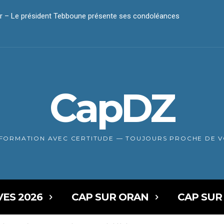
r – Le président Tebboune présente ses condoléances
CapDZ
NFORMATION AVEC CERTITUDE — TOUJOURS PROCHE DE 
VES 2026
CAP SUR ORAN
CAP SUR