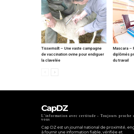
Tissemsilt – Une vaste campagne
Mascara – 
de vaccination ovine pour endiguer
diplômés pr
la clavelée
du travail
CapDZ
L’information avec certitude - Toujours proche 
vous
Cap DZ est un journal national de proximité, e
à fournir une information fiable, vérifiée et