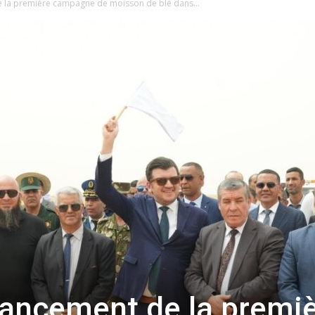
 la première campagne de moisson de blé dans...
ancement de la premi