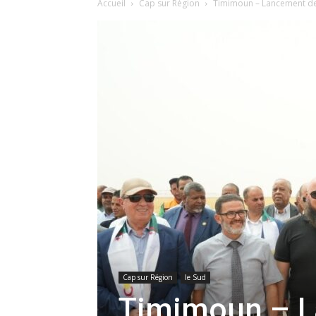
Accueil
Cap sur Région
Timimoun – Lancement de
Cap sur Région
le Sud
Timimoun – L