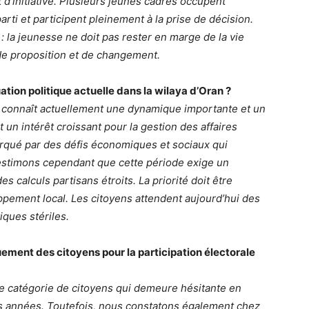
t d’initiative. Plusieurs jeunes cadres occupent
arti et participent pleinement à la prise de décision.
 la jeunesse ne doit pas rester en marge de la vie
 de proposition et de changement.
ation politique actuelle dans la wilaya d’Oran ?
n connaît actuellement une dynamique importante et un
 un intérêt croissant pour la gestion des affaires
qué par des défis économiques et sociaux qui
estimons cependant que cette période exige un
s calculs partisans étroits. La priorité doit être
oppement local. Les citoyens attendent aujourd’hui des
iques stériles.
ment des citoyens pour la participation électorale
ne catégorie de citoyens qui demeure hésitante en
es années. Toutefois, nous constatons également chez