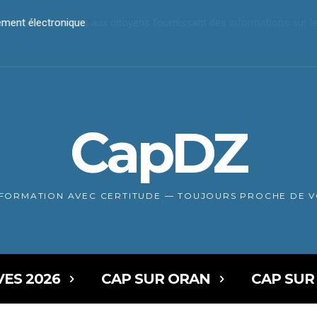
ent électronique
es intéressements aux citoyens fournissant des informations sur les 
CapDZ
NFORMATION AVEC CERTITUDE — TOUJOURS PROCHE DE 
VES 2026
CAP SUR ORAN
CAP SUR