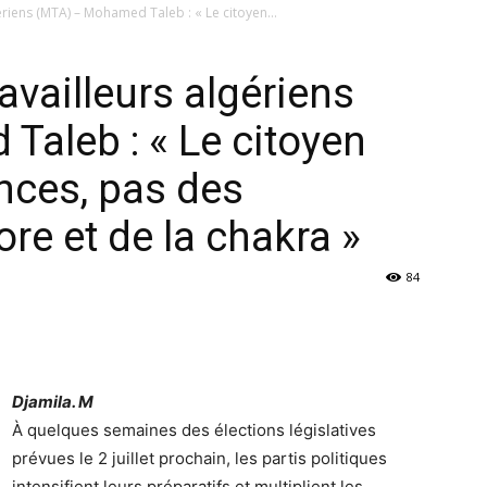
riens (MTA) – Mohamed Taleb : « Le citoyen...
vailleurs algériens
aleb : « Le citoyen
nces, pas des
ore et de la chakra »
84
Djamila. M
À quelques semaines des élections législatives
prévues le 2 juillet prochain, les partis politiques
intensifient leurs préparatifs et multiplient les