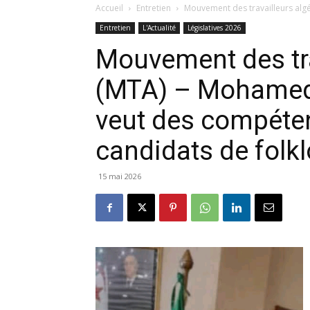
Accueil
Entretien
Mouvement des travailleurs algé
Entretien
L'Actualité
Législatives 2026
Mouvement des tra
(MTA) – Mohamed T
veut des compéte
candidats de folkl
15 mai 2026