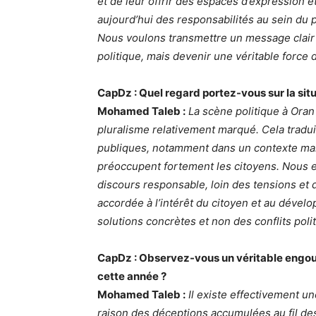
et de leur offrir des espaces d’expression e
aujourd’hui des responsabilités au sein du p
Nous voulons transmettre un message clair :
politique, mais devenir une véritable force
CapDz : Quel regard portez-vous sur la situ
Mohamed Taleb :
La scène politique à Ora
pluralisme relativement marqué. Cela traduit
publiques, notamment dans un contexte mar
préoccupent fortement les citoyens. Nous 
discours responsable, loin des tensions et de
accordée à l’intérêt du citoyen et au dével
solutions concrètes et non des conflits polit
CapDz : Observez-vous un véritable engoue
cette année ?
Mohamed Taleb :
Il existe effectivement u
raison des déceptions accumulées au fil d