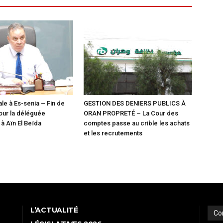
le à Es-senia – Fin de
GESTION DES DENIERS PUBLICS À
our la déléguée
ORAN PROPRETÉ – La Cour des
 Aïn El Beïda
comptes passe au crible les achats
et les recrutements
L’ACTUALITÉ
Co