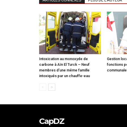
ARTICLES CONNEXES
PLUS DE L'AUTEUR
Intoxication au monoxyde de
Gestion loca
carbone à Aïn El Turck – Neuf
fonctions p
membres d’une même famille
communale à
intoxiqués par un chauffe-eau
CapDZ