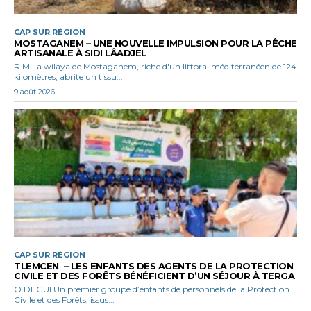
CAP SUR RÉGION
MOSTAGANEM – UNE NOUVELLE IMPULSION POUR LA PÊCHE
ARTISANALE À SIDI LÂADJEL
R.M La wilaya de Mostaganem, riche d'un littoral méditerranéen de 124
kilomètres, abrite un tissu...
9 août 2026
CAP SUR RÉGION
TLEMCEN – LES ENFANTS DES AGENTS DE LA PROTECTION
CIVILE ET DES FORÊTS BÉNÉFICIENT D’UN SÉJOUR À TERGA
O.DEGUI Un premier groupe d’enfants de personnels de la Protection
Civile et des Forêts, issus...