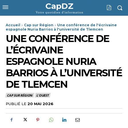
CapDZ
Votre quotidien d'information
Accueil
Cap sur Région
Une conférence de l'écrivaine
espagnole Nuria Barrios à l'université de Tlemcen
UNE CONFÉRENCE DE
L’ÉCRIVAINE
ESPAGNOLE NURIA
BARRIOS À L’UNIVERSITÉ
DE TLEMCEN
CAP SUR RÉGION
L'OUEST
PUBLIÉ LE
20 MAI 2026