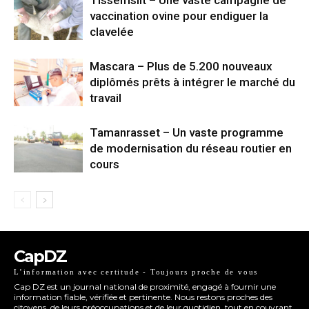
Tissemsilt – Une vaste campagne de
vaccination ovine pour endiguer la
clavelée
Mascara – Plus de 5.200 nouveaux
diplômés prêts à intégrer le marché du
travail
Tamanrasset – Un vaste programme
de modernisation du réseau routier en
cours
CapDZ
L’information avec certitude - Toujours proche de vous
Cap DZ est un journal national de proximité, engagé à fournir une
information fiable, vérifiée et pertinente. Nous restons proches des
citoyens, de leurs préoccupations et de leur quotidien, tout en couvrant