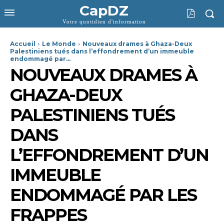
CapDZ
Votre quotidien d'information
Accueil
Le Monde
Nouveaux drames à Ghaza-Deux
Palestiniens tués dans l’effondrement d’un immeuble
endommagé par...
NOUVEAUX DRAMES À
GHAZA-DEUX
PALESTINIENS TUÉS
DANS
L’EFFONDREMENT D’UN
IMMEUBLE
ENDOMMAGÉ PAR LES
FRAPPES