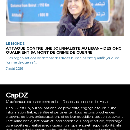
LE MONDE
ATTAQUE CONTRE UNE JOURNALISTE AU LIBAN – DES ONG
QUALIFIENT SA MORT DE CRIME DE GUERRE
Des organisations de défense des droits humains ont qualifié jeudi de
"crime de guerre"...
7 août 2026
CapDZ
L’information avec certitude - Toujours proche de vous
Cap DZ est un journal national de proximité, engagé à fournir une
information fiable, vérifiée et pertinente. Nous restons proches des
citoyens, de leurs préoccupations et de leur quotidien, tout en couvrant
l’actualité locale, nationale et internationale. Chaque article, reportage
ou enquête est réalisé avec rigueur, transparence et responsabilité, afin
que vous puissiez comprendre, analyser et participer activement à la