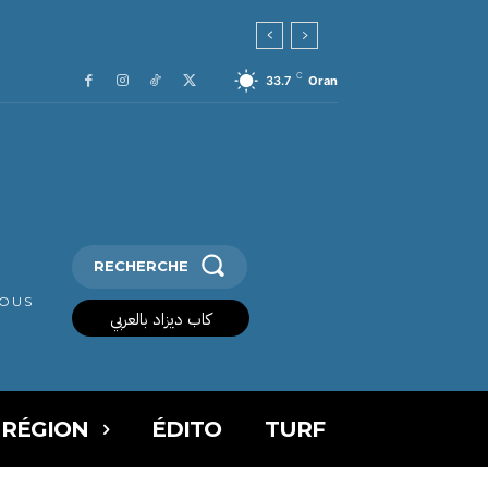
C
33.7
Oran
RECHERCHE
VOUS
كاب ديزاد بالعربي
 RÉGION
ÉDITO
TURF