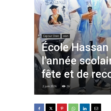
Cap sur Oran
oran
École Hassan 
l’année scola
fête et de re
2 juin 2026
26