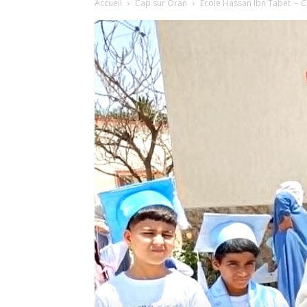
Accueil
Cap sur Oran
École Hassan Ibn Tabet – Cl