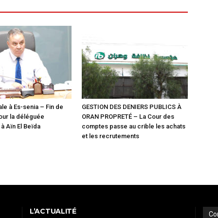
le à Es-senia – Fin de
GESTION DES DENIERS PUBLICS À
our la déléguée
ORAN PROPRETÉ – La Cour des
 Aïn El Beïda
comptes passe au crible les achats
et les recrutements
L’ACTUALITÉ
Co