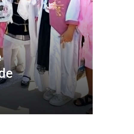
e
 de