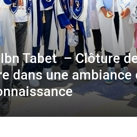
Ibn Tabet – Clôture d
ire dans une ambiance
connaissance