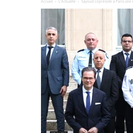
Accueil
L'Actualité
Sayoud copréside à Paris une 