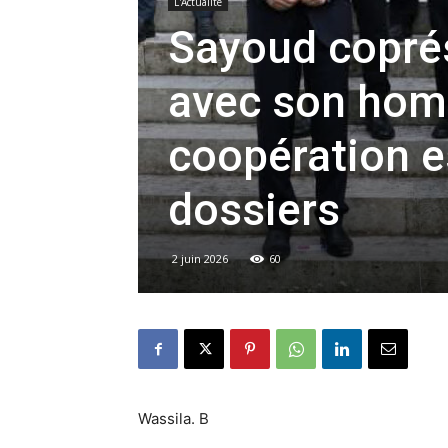
L'Actualité
Sayoud coprés
avec son homo
coopération e
dossiers
2 juin 2026
60
Wassila. B