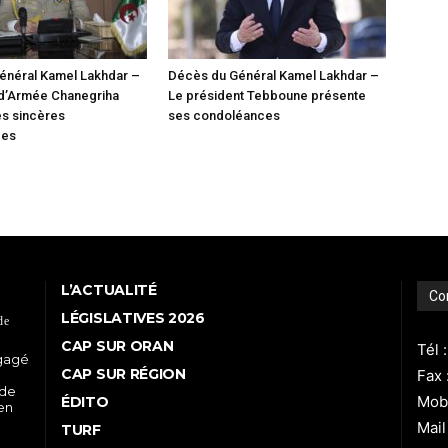
énéral Kamel Lakhdar –
Décès du Général Kamel Lakhdar –
 d’Armée Chanegriha
Le président Tebboune présente
es sincères
ses condoléances
ces
L’ACTUALITÉ
Co
LÉGISLATIVES 2026
de
CAP SUR ORAN
Tél 
ngagé
CAP SUR RÉGION
Fax 
 de
Mobi
ÉDITO
 en
Mail
TURF