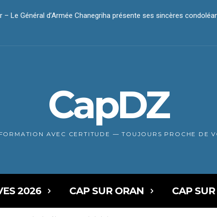
 Le Général d’Armée Chanegriha présente ses sincères condoléanc
r – Le président Tebboune présente ses condoléances
CapDZ
NFORMATION AVEC CERTITUDE — TOUJOURS PROCHE DE 
VES 2026
CAP SUR ORAN
CAP SUR