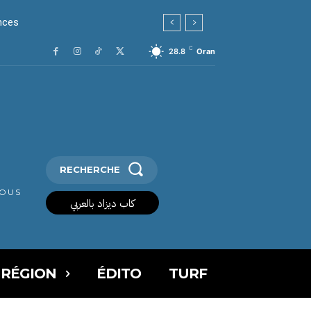
es
C
28.8
Oran
RECHERCHE
VOUS
كاب ديزاد بالعربي
 RÉGION
ÉDITO
TURF