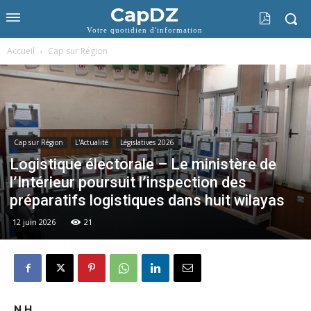
CapDZ
Votre quotidien d'information
Accueil
Cap sur Région
Cap sur Région
L'Actualité
Législatives 2026
Logistique électorale – Le ministère de
l’Intérieur poursuit l’inspection des
préparatifs logistiques dans huit wilayas
12 juin 2026
21
N.H