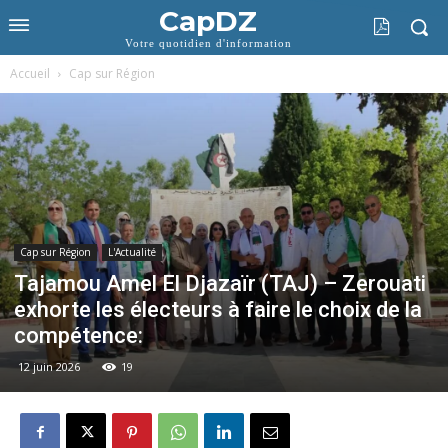
CapDZ
Votre quotidien d'information
Accueil
Cap sur Région
Cap sur Région
L'Actualité
Tajamou Amel El Djazaïr (TAJ) – Zerouati
exhorte les électeurs à faire le choix de la
compétence:
12 juin 2026
19