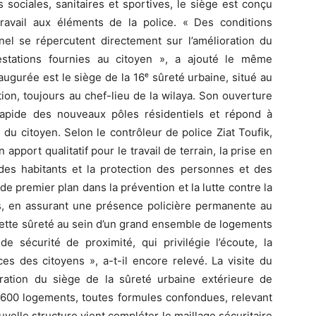
s sociales, sanitaires et sportives, le siège est conçu
travail aux éléments de la police. « Des conditions
l se répercutent directement sur l’amélioration du
estations fournies au citoyen », a ajouté le même
ugurée est le siège de la 16ᵉ sûreté urbaine, situé au
on, toujours au chef-lieu de la wilaya. Son ouverture
rapide des nouveaux pôles résidentiels et répond à
 du citoyen. Selon le contrôleur de police Ziat Toufik,
apport qualitatif pour le travail de terrain, la prise en
es habitants et la protection des personnes et des
de premier plan dans la prévention et la lutte contre la
es, en assurant une présence policière permanente au
e cette sûreté au sein d’un grand ensemble de logements
 sécurité de proximité, qui privilégie l’écoute, la
ces des citoyens », a-t-il encore relevé. La visite du
ration du siège de la sûreté urbaine extérieure de
2.600 logements, toutes formules confondues, relevant
velle structure vient compléter le maillage sécuritaire