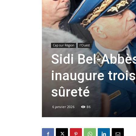
Cap sur Région
l'Ouest
Sidi Bel-Abbès
inaugure trois
sûreté
6 janvier 2026
86