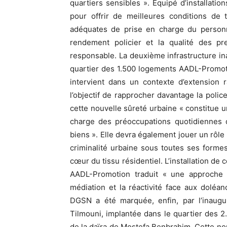
quartiers sensibles ». Équipé d’installation
pour offrir de meilleures conditions de 
adéquates de prise en charge du personne
rendement policier et la qualité des pr
responsable. La deuxième infrastructure ina
quartier des 1.500 logements AADL-Promoti
intervient dans un contexte d’extension 
l’objectif de rapprocher davantage la police
cette nouvelle sûreté urbaine « constitue un 
charge des préoccupations quotidiennes d
biens ». Elle devra également jouer un rôle 
criminalité urbaine sous toutes ses form
cœur du tissu résidentiel. L’installation d
AADL-Promotion traduit « une approche de
médiation et la réactivité face aux doléan
DGSN a été marquée, enfin, par l’inaugu
Tilmouni, implantée dans le quartier des 
de la daïra de Mostefa Benbrahim. Cette nou