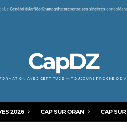
r – Le président Tebboune présente ses condoléances
CapDZ
NFORMATION AVEC CERTITUDE — TOUJOURS PROCHE DE 
VES 2026
CAP SUR ORAN
CAP SUR