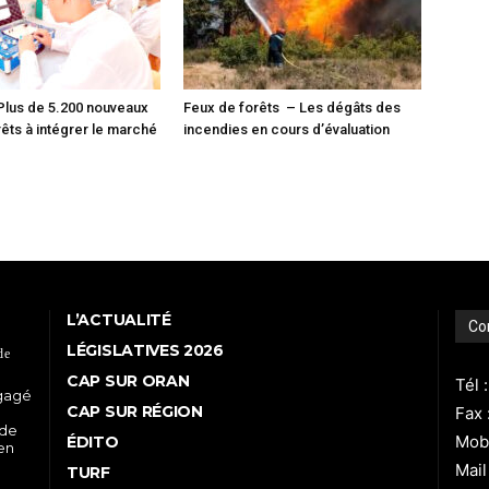
Plus de 5.200 nouveaux
Feux de forêts – Les dégâts des
êts à intégrer le marché
incendies en cours d’évaluation
L’ACTUALITÉ
Co
LÉGISLATIVES 2026
de
CAP SUR ORAN
Tél 
ngagé
CAP SUR RÉGION
Fax 
 de
Mobi
ÉDITO
 en
Mail
TURF