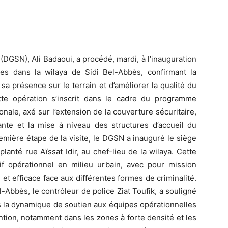
(DGSN), Ali Badaoui, a procédé, mardi, à l’inauguration
ères dans la wilaya de Sidi Bel-Abbès, confirmant la
sa présence sur le terrain et d’améliorer la qualité du
tte opération s’inscrit dans le cadre du programme
nale, axé sur l’extension de la couverture sécuritaire,
ante et la mise à niveau des structures d’accueil du
emière étape de la visite, le DGSN a inauguré le siège
planté rue Aïssat Idir, au chef-lieu de la wilaya. Cette
itif opérationnel en milieu urbain, avec pour mission
 et efficace face aux différentes formes de criminalité.
l-Abbès, le contrôleur de police Ziat Toufik, a souligné
ns la dynamique de soutien aux équipes opérationnelles
ntion, notamment dans les zones à forte densité et les