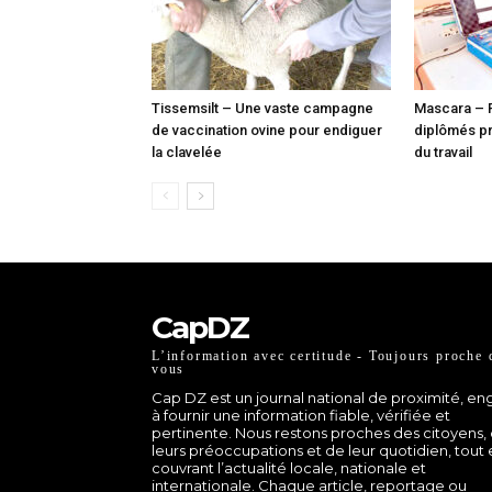
Tissemsilt – Une vaste campagne
Mascara – 
de vaccination ovine pour endiguer
diplômés pr
la clavelée
du travail
CapDZ
L’information avec certitude - Toujours proche 
vous
Cap DZ est un journal national de proximité, e
à fournir une information fiable, vérifiée et
pertinente. Nous restons proches des citoyens,
leurs préoccupations et de leur quotidien, tout
couvrant l’actualité locale, nationale et
internationale. Chaque article, reportage ou