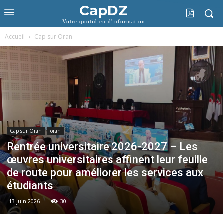
CapDZ
Votre quotidien d'information
Accueil
Cap sur Oran
Cap sur Oran
oran
Rentrée universitaire 2026-2027 – Les
œuvres universitaires affinent leur feuille
de route pour améliorer les services aux
étudiants
13 juin 2026
30