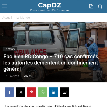
CapDZ
Votre quotidien d'information
Accueil
Le Monde
Le Monde
Ebola en RD Congo – 710 cas confirmés,
les autorités démentent un confinement
général
14 juin 2026
22
Le nombre de cas confirmés d’Ebola en République