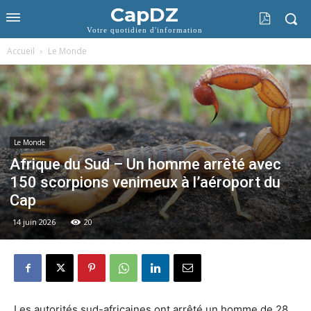
CapDZ
Votre quotidien d'information
Accueil
Le Monde
Le Monde
Afrique du Sud – Un homme arrêté avec
150 scorpions venimeux à l’aéroport du
Cap
14 juin 2026
20
Les autorités sud-africaines ont arrêté un homme de 28