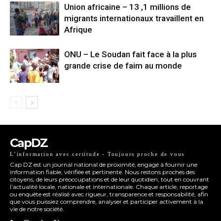
Union africaine – 13 ,1 millions de
migrants internationaux travaillent en
Afrique
ONU – Le Soudan fait face à la plus
grande crise de faim au monde
CapDZ
L’information avec certitude - Toujours proche de vous
Cap DZ est un journal national de proximité, engagé à fournir une
information fiable, vérifiée et pertinente. Nous restons proches des
citoyens, de leurs préoccupations et de leur quotidien, tout en couvrant
l’actualité locale, nationale et internationale. Chaque article, reportage
ou enquête est réalisé avec rigueur, transparence et responsabilité, afin
que vous puissiez comprendre, analyser et participer activement à la
vie de notre société.