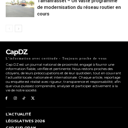
Tamanrasset – Un vaste programme
de modernisation du réseau routier en
cours
CapDZ
L’information avec certitude - Toujours proche de vous
Cap DZ est un journal national de proximité, engagé à fournir une
information fiable, vérifiée et pertinente. Nous restons proches des
citoyens, de leurs préoccupations et de leur quotidien, tout en couvrant
l’actualité locale, nationale et internationale. Chaque article, reportage
ou enquête est réalisé avec rigueur, transparence et responsabilité, afin
que vous puissiez comprendre, analyser et participer activement à la
vie de notre société.
L’ACTUALITÉ
LÉGISLATIVES 2026
CAP SUR ORAN