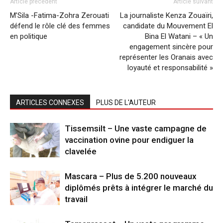
Article précédent
Article suivant
M’Sila -Fatima-Zohra Zerouati
La journaliste Kenza Zouaïri,
défend le rôle clé des femmes
candidate du Mouvement El
en politique
Bina El Watani – « Un
engagement sincère pour
représenter les Oranais avec
loyauté et responsabilité »
ARTICLES CONNEXES
PLUS DE L'AUTEUR
Tissemsilt – Une vaste campagne de
vaccination ovine pour endiguer la
clavelée
Mascara – Plus de 5.200 nouveaux
diplômés prêts à intégrer le marché du
travail