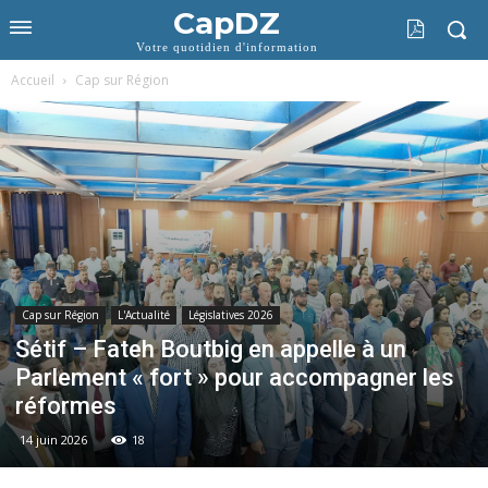
CapDZ
Votre quotidien d'information
Accueil
Cap sur Région
Cap sur Région
L'Actualité
Législatives 2026
Sétif – Fateh Boutbig en appelle à un
Parlement « fort » pour accompagner les
réformes
14 juin 2026
18