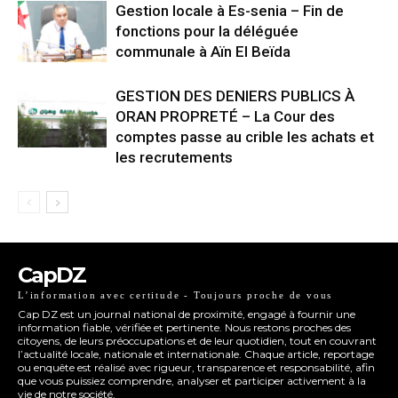
Gestion locale à Es-senia – Fin de
fonctions pour la déléguée
communale à Aïn El Beïda
GESTION DES DENIERS PUBLICS À
ORAN PROPRETÉ – La Cour des
comptes passe au crible les achats et
les recrutements
CapDZ
L’information avec certitude - Toujours proche de vous
Cap DZ est un journal national de proximité, engagé à fournir une
information fiable, vérifiée et pertinente. Nous restons proches des
citoyens, de leurs préoccupations et de leur quotidien, tout en couvrant
l’actualité locale, nationale et internationale. Chaque article, reportage
ou enquête est réalisé avec rigueur, transparence et responsabilité, afin
que vous puissiez comprendre, analyser et participer activement à la
vie de notre société.