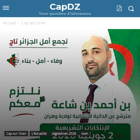
CapDZ
Votre quotidien d'information
Accueil
Cap sur Oran
Cap sur Oran
L'Actualité
Législatives 2026
oran