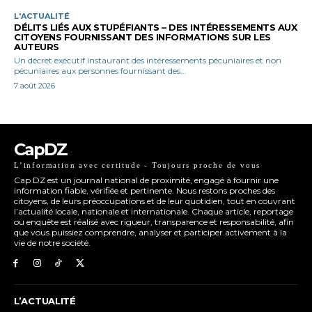
L'ACTUALITÉ
DÉLITS LIÉS AUX STUPÉFIANTS – DES INTÉRESSEMENTS AUX
CITOYENS FOURNISSANT DES INFORMATIONS SUR LES
AUTEURS
Un décret exécutif instaurant des intéressements pécuniaires et non
pécuniaires aux personnes fournissant des...
7 août 2026
CapDZ
L’information avec certitude - Toujours proche de vous
Cap DZ est un journal national de proximité, engagé à fournir une
information fiable, vérifiée et pertinente. Nous restons proches des
citoyens, de leurs préoccupations et de leur quotidien, tout en couvrant
l’actualité locale, nationale et internationale. Chaque article, reportage
ou enquête est réalisé avec rigueur, transparence et responsabilité, afin
que vous puissiez comprendre, analyser et participer activement à la
vie de notre société.
L’ACTUALITÉ