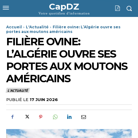
CapDZ
Votre quotidien d'information
Accueil
L'Actualité
Filière ovine: L’Algérie ouvre ses
portes aux moutons américains
FILIÈRE OVINE:
L’ALGÉRIE OUVRE SES
PORTES AUX MOUTONS
AMÉRICAINS
L'ACTUALITÉ
PUBLIÉ LE
17 JUIN 2026