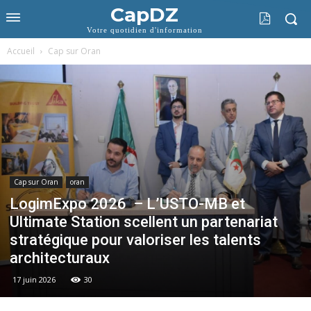
CapDZ
Votre quotidien d'information
Accueil
Cap sur Oran
Cap sur Oran
oran
LogimExpo 2026 – L’USTO-MB et
Ultimate Station scellent un partenariat
stratégique pour valoriser les talents
architecturaux
17 juin 2026
30