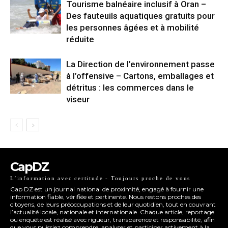
Tourisme balnéaire inclusif à Oran –
Des fauteuils aquatiques gratuits pour
les personnes âgées et à mobilité
réduite
La Direction de l’environnement passe
à l’offensive – Cartons, emballages et
détritus : les commerces dans le
viseur
CapDZ
L’information avec certitude - Toujours proche de vous
Cap DZ est un journal national de proximité, engagé à fournir une
information fiable, vérifiée et pertinente. Nous restons proches des
citoyens, de leurs préoccupations et de leur quotidien, tout en couvrant
l’actualité locale, nationale et internationale. Chaque article, reportage
ou enquête est réalisé avec rigueur, transparence et responsabilité, afin
que vous puissiez comprendre, analyser et participer activement à la