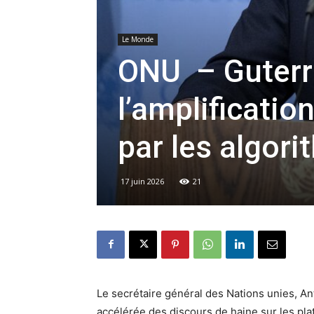
Le Monde
ONU – Guterre
l’amplificatio
par les algor
17 juin 2026
21
Le secrétaire général des Nations unies, An
accélérée des discours de haine sur les pl