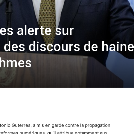
s alerte sur
n des discours de hain
ithmes
tonio Guterres, a mis en garde contre la propagation
ateformes numériques, qu’il attribue notamment aux