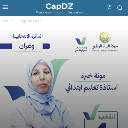
CapDZ
Votre quotidien d'information
Accueil
Cap sur Oran