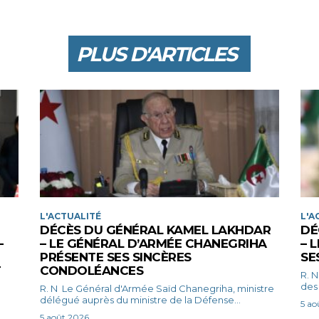
PLUS D'ARTICLES
L'ACTUALITÉ
L'A
DÉCÈS DU GÉNÉRAL KAMEL LAKHDAR
DÉ
-
– LE GÉNÉRAL D’ARMÉE CHANEGRIHA
– 
PRÉSENTE SES SINCÈRES
SE
T
CONDOLÉANCES
R. N Le président de la République, Chef sup
des 
R. N Le Général d'Armée Saïd Chanegriha, ministre
délégué auprès du ministre de la Défense...
5 ao
5 août 2026