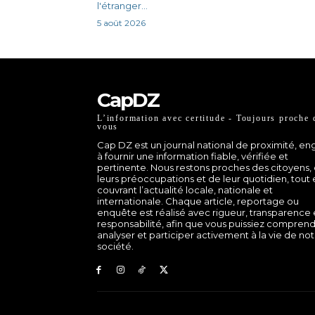
l'étranger...
5 août 2026
CapDZ
L’information avec certitude - Toujours proche 
vous
Cap DZ est un journal national de proximité, e
à fournir une information fiable, vérifiée et
pertinente. Nous restons proches des citoyens,
leurs préoccupations et de leur quotidien, tout
couvrant l’actualité locale, nationale et
internationale. Chaque article, reportage ou
enquête est réalisé avec rigueur, transparence 
responsabilité, afin que vous puissiez comprend
analyser et participer activement à la vie de no
société.