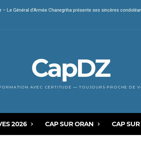
 – Le Général d’Armée Chanegriha présente ses sincères condoléa
dar – Le président Tebboune présente ses condoléances
CapDZ
NFORMATION AVEC CERTITUDE — TOUJOURS PROCHE DE 
VES 2026
CAP SUR ORAN
CAP SUR