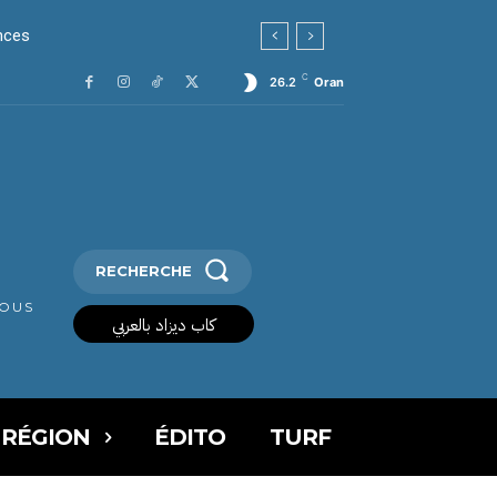
nces
C
26.2
Oran
RECHERCHE
VOUS
كاب ديزاد بالعربي
 RÉGION
ÉDITO
TURF