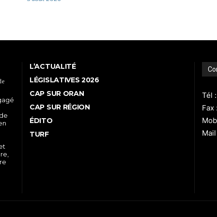
L’ACTUALITÉ
Co
LÉGISLATIVES 2026
de
CAP SUR ORAN
Tél 
ngagé
CAP SUR RÉGION
Fax 
 de
Mobi
ÉDITO
 en
Mail
TURF
et
re,
tre