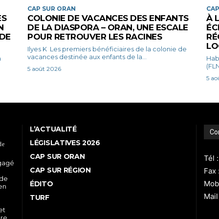
CAP SUR ORAN
CAP
ES
COLONIE DE VACANCES DES ENFANTS
À 
N
DE LA DIASPORA – ORAN, UNE ESCALE
ÉC
 DE
POUR RETROUVER LES RACINES
RÉ
LO
Ilyes K Les premiers bénéficiaires de la colonie de
vacances destinée aux enfants de la...
Habib Bena
(FLN
5 août 2026
5 ao
L’ACTUALITÉ
Co
LÉGISLATIVES 2026
de
CAP SUR ORAN
Tél 
ngagé
CAP SUR RÉGION
Fax 
 de
Mobi
ÉDITO
 en
Mail
TURF
et
re,