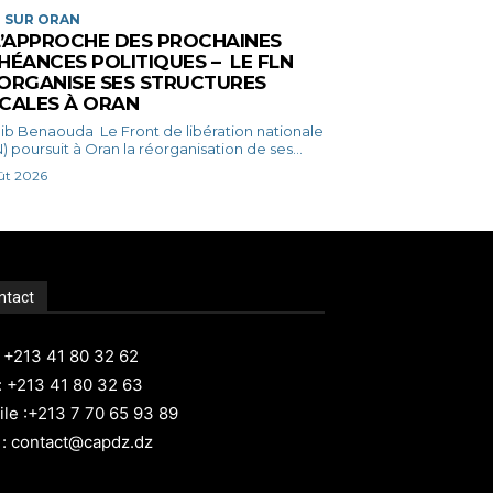
 SUR ORAN
L’APPROCHE DES PROCHAINES
HÉANCES POLITIQUES – LE FLN
ORGANISE SES STRUCTURES
CALES À ORAN
ouda Le Front de libération nationale
) poursuit à Oran la réorganisation de ses...
ût 2026
ntact
: +213 41 80 32 62
: +213 41 80 32 63
le :+213 7 70 65 93 89
 : contact@capdz.dz