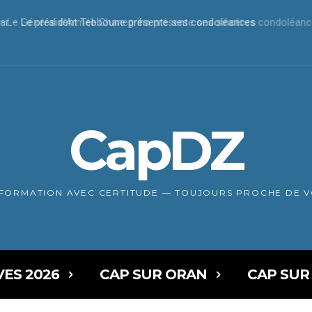
r – Le président Tebboune présente ses condoléances
CapDZ
NFORMATION AVEC CERTITUDE — TOUJOURS PROCHE DE 
VES 2026
CAP SUR ORAN
CAP SUR