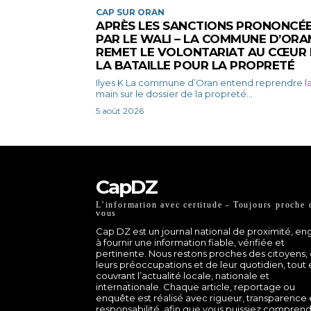
CAP SUR ORAN
APRÈS LES SANCTIONS PRONONCÉ
PAR LE WALI – LA COMMUNE D’ORA
REMET LE VOLONTARIAT AU CŒUR
LA BATAILLE POUR LA PROPRETÉ
Ilyes K La commune d’Oran entend reprendre la
main sur le dossier de la propreté...
5 août 2026
CapDZ
L’information avec certitude - Toujours proche 
vous
Cap DZ est un journal national de proximité, e
à fournir une information fiable, vérifiée et
pertinente. Nous restons proches des citoyens,
leurs préoccupations et de leur quotidien, tout
couvrant l’actualité locale, nationale et
internationale. Chaque article, reportage ou
enquête est réalisé avec rigueur, transparence 
responsabilité, afin que vous puissiez comprend