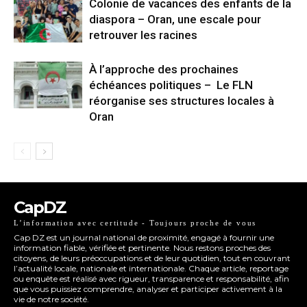
Colonie de vacances des enfants de la
diaspora – Oran, une escale pour
retrouver les racines
À l’approche des prochaines
échéances politiques – Le FLN
réorganise ses structures locales à
Oran
CapDZ
L’information avec certitude - Toujours proche de vous
Cap DZ est un journal national de proximité, engagé à fournir une
information fiable, vérifiée et pertinente. Nous restons proches des
citoyens, de leurs préoccupations et de leur quotidien, tout en couvrant
l’actualité locale, nationale et internationale. Chaque article, reportage
ou enquête est réalisé avec rigueur, transparence et responsabilité, afin
que vous puissiez comprendre, analyser et participer activement à la
vie de notre société.