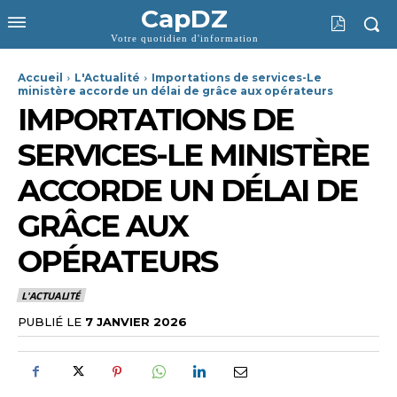
CapDZ
Votre quotidien d'information
Accueil
L'Actualité
Importations de services-Le
ministère accorde un délai de grâce aux opérateurs
IMPORTATIONS DE
SERVICES-LE MINISTÈRE
ACCORDE UN DÉLAI DE
GRÂCE AUX
OPÉRATEURS
L'ACTUALITÉ
PUBLIÉ LE
7 JANVIER 2026