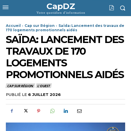
CapDZ
Votre quotidien d'information
Accueil
Cap sur Région
Saïda: Lancement des travaux de
170 logements promotionnels aidés
SAÏDA: LANCEMENT DES
TRAVAUX DE 170
LOGEMENTS
PROMOTIONNELS AIDÉS
CAP SUR RÉGION
L'OUEST
PUBLIÉ LE
6 JUILLET 2026