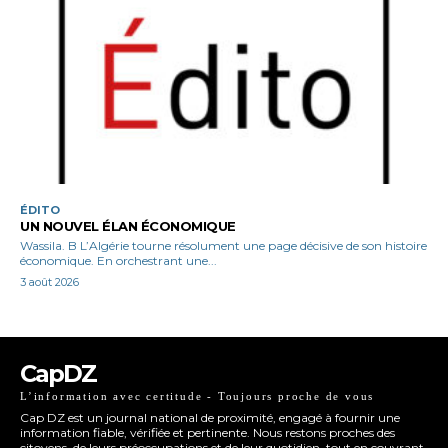
ÉDITO
UN NOUVEL ÉLAN ÉCONOMIQUE
Wassila. B L’Algérie tourne résolument une page décisive de son histoire
économique. En orchestrant une...
3 août 2026
CapDZ
L’information avec certitude - Toujours proche de vous
Cap DZ est un journal national de proximité, engagé à fournir une
information fiable, vérifiée et pertinente. Nous restons proches des
citoyens, de leurs préoccupations et de leur quotidien, tout en couvrant