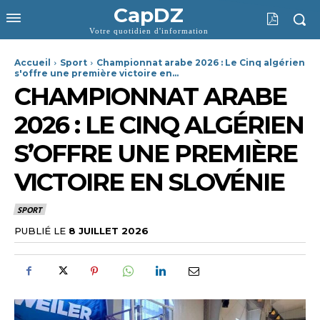
CapDZ
Votre quotidien d'information
Accueil
Sport
Championnat arabe 2026 : Le Cinq algérien
s'offre une première victoire en...
CHAMPIONNAT ARABE
2026 : LE CINQ ALGÉRIEN
S’OFFRE UNE PREMIÈRE
VICTOIRE EN SLOVÉNIE
SPORT
PUBLIÉ LE
8 JUILLET 2026