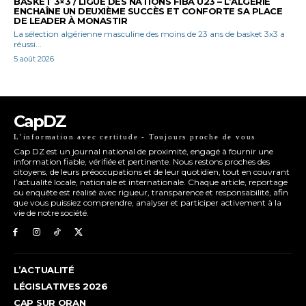
BASKET 3×3 / LIGUE DES NATIONS FIBA U23 – L’ALGÉRIE
ENCHAÎNE UN DEUXIÈME SUCCÈS ET CONFORTE SA PLACE
DE LEADER À MONASTIR
La sélection algérienne masculine des moins de 23 ans de basket 3x3 a
réussi...
5 août 2026
CapDZ
L’information avec certitude - Toujours proche de vous
Cap DZ est un journal national de proximité, engagé à fournir une
information fiable, vérifiée et pertinente. Nous restons proches des
citoyens, de leurs préoccupations et de leur quotidien, tout en couvrant
l’actualité locale, nationale et internationale. Chaque article, reportage
ou enquête est réalisé avec rigueur, transparence et responsabilité, afin
que vous puissiez comprendre, analyser et participer activement à la
vie de notre société.
L’ACTUALITÉ
LÉGISLATIVES 2026
CAP SUR ORAN