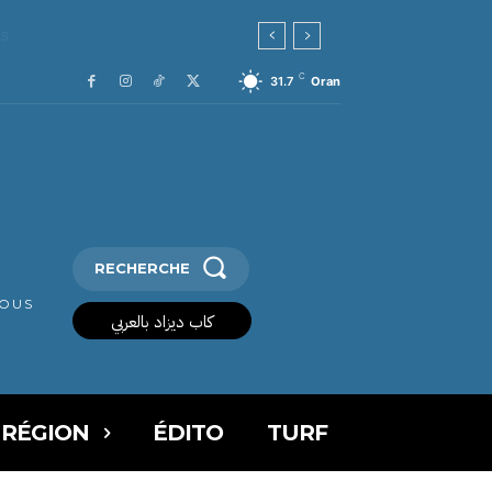
C
31.7
Oran
RECHERCHE
VOUS
كاب ديزاد بالعربي
 RÉGION
ÉDITO
TURF