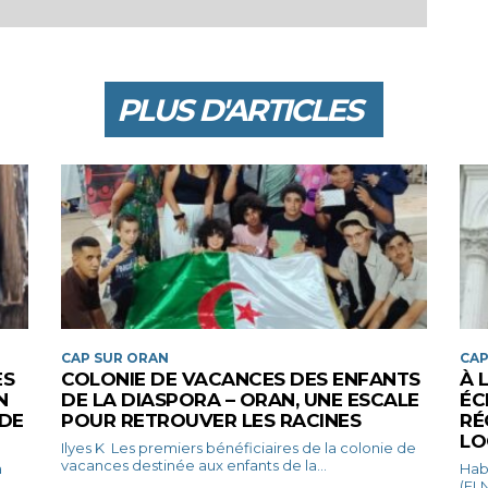
PLUS D'ARTICLES
CAP SUR ORAN
CAP
ES
COLONIE DE VACANCES DES ENFANTS
À 
N
DE LA DIASPORA – ORAN, UNE ESCALE
ÉC
 DE
POUR RETROUVER LES RACINES
RÉ
LO
Ilyes K Les premiers bénéficiaires de la colonie de
vacances destinée aux enfants de la...
Habib Bena
(FLN