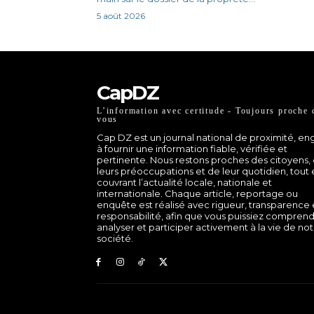
5 août 2026
CapDZ
L’information avec certitude - Toujours proche 
vous
Cap DZ est un journal national de proximité, e
à fournir une information fiable, vérifiée et
pertinente. Nous restons proches des citoyens,
leurs préoccupations et de leur quotidien, tout
couvrant l’actualité locale, nationale et
internationale. Chaque article, reportage ou
enquête est réalisé avec rigueur, transparence 
responsabilité, afin que vous puissiez comprend
analyser et participer activement à la vie de no
société.