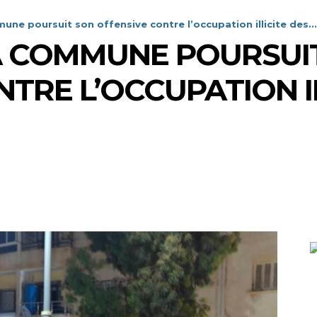
mmune poursuit son offensive contre l’occupation illicite des...
 LA COMMUNE POURSUI
TRE L’OCCUPATION IL