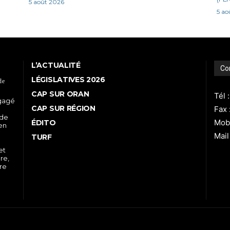
5 août 2026
5 ao
L’ACTUALITÉ
Co
LÉGISLATIVES 2026
de
CAP SUR ORAN
Tél 
ngagé
CAP SUR RÉGION
Fax 
 de
Mobi
ÉDITO
 en
Mail
TURF
et
re,
tre