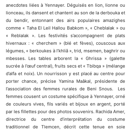
anecdotes liées à Yennayer. Déguisés en lion, lionne ou
lionceau, ils dansent et chantent au son de la derbouka et
du bendir, entonnant des airs populaires amazighes
comme « Taha El Leil Hallou Babkom », « Cheblalak » ou
« Reblalak ». Les festivités s’accompagnent de plats
hivernaux : « cherchem » (blé et fèves), couscous aux
légumes, « berkoukes à l’khliâ », trid, msemen, baghrir ou
mbesses. Les tables arborent la « Ghrissa » (galette
sucrée à l’œuf central), fruits secs et « Tbibqa » (mélange
d’alfa et noix). Un nourrisson y est placé au centre pour
porter chance, précise Yamina Maâkal, présidente de
l’association des femmes rurales de Beni Snous. Les
femmes cousent un costume spécifique à Yennayer, orné
de couleurs vives, fils variés et bijoux en argent, porté
par les fillettes pour des photos souvenirs. Rachida Amer,
directrice du centre d’interprétation du costume
traditionnel de Tlemcen, décrit cette tenue en soie