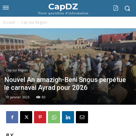
CapDZ
Votre quotidien d'information
Accueil
Cap sur Région
Cap sur Région
Nouvel An amazigh-Beni Snous perpétue
le carnaval Ayrad pour 2026
10 janvier 2026
83
B.Y