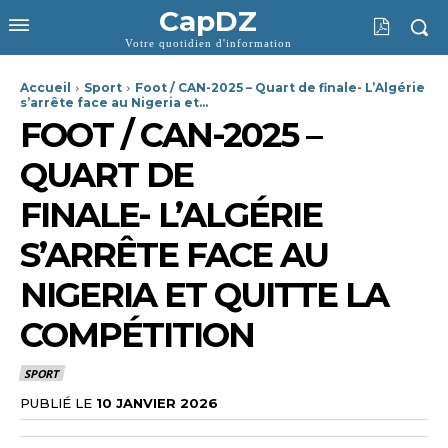
CapDZ
Votre quotidien d'information
Accueil
Sport
Foot / CAN-2025 – Quart de finale- L’Algérie
s’arrête face au Nigeria et...
FOOT / CAN-2025 –
QUART DE
FINALE- L’ALGÉRIE
S’ARRÊTE FACE AU
NIGERIA ET QUITTE LA
COMPÉTITION
SPORT
PUBLIÉ LE
10 JANVIER 2026