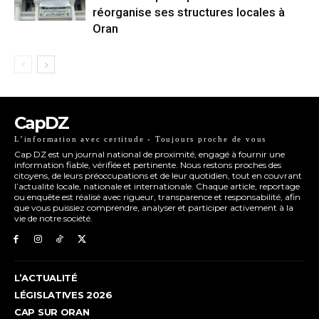
réorganise ses structures locales à
Oran
CapDZ
L’information avec certitude - Toujours proche de vous
Cap DZ est un journal national de proximité, engagé à fournir une
information fiable, vérifiée et pertinente. Nous restons proches des
citoyens, de leurs préoccupations et de leur quotidien, tout en couvrant
l’actualité locale, nationale et internationale. Chaque article, reportage
ou enquête est réalisé avec rigueur, transparence et responsabilité, afin
que vous puissiez comprendre, analyser et participer activement à la
vie de notre société.
L’ACTUALITÉ
LÉGISLATIVES 2026
CAP SUR ORAN