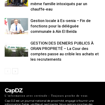
même famille intoxiqués par un
chauffe-eau
Gestion locale à Es-senia – Fin de
fonctions pour la déléguée
communale à Aïn El Beïda
GESTION DES DENIERS PUBLICS À
ORAN PROPRETÉ – La Cour des
comptes passe au crible les achats et
les recrutements
CapDZ
L’information avec certitude - Toujours proche de vous
Cap DZ est un journal national de proximité, engagé à fournir une
information fiable, vérifiée et pertinente. Nous restons proches des