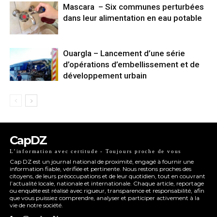
Mascara – Six communes perturbées
dans leur alimentation en eau potable
Ouargla – Lancement d’une série
d’opérations d’embellissement et de
développement urbain
CapDZ
L’information avec certitude - Toujours proche de vous
Cap DZ est un journal national de proximité, engagé à fournir une
information fiable, vérifiée et pertinente. Nous restons proches des
citoyens, de leurs préoccupations et de leur quotidien, tout en couvrant
l’actualité locale, nationale et internationale. Chaque article, reportage
ou enquête est réalisé avec rigueur, transparence et responsabilité, afin
que vous puissiez comprendre, analyser et participer activement à la
vie de notre société.