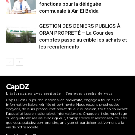
fonctions pour la déléguée
communale à Aïn El Beïda
GESTION DES DENIERS PUBLICS À
ORAN PROPRETÉ – La Cour des
comptes passe au crible les achats et
les recrutements
CapDZ
L’information avec certitude - Toujours proche de vous
Cap DZ est un journal national de proximité, engagé à fournir une
information fiable, vérifiée et pertinente. Nous restons proches des
citoyens, de leurs préoccupations et de leur quotidien, tout en couvrant
l’actualité locale, nationale et internationale. Chaque article, reportage
ou enquête est réalisé avec rigueur, transparence et responsabilité, afin
que vous puissiez comprendre, analyser et participer activement à la
vie de notre société.