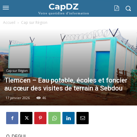
CapDZ
Votre quotidien d'information
Accueil
Cap sur Région
Cap sur Région
Tlemcen – Eau potable, écoles et foncier
au cœur des visites de terrain à Sebdou
17 janvier 2026
46
O. DEGUI