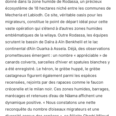
donné dans la zone humide de Rodassa, un précieux
écosystème de 18 hectares niché entre les communes de
Mecheria et Labiodh. Ce site, véritable oasis pour les
migrateurs, constitue le point de départ idéal pour cette
vaste opération qui s’étend à d’autres zones humides
emblématiques de la wilaya. Outre Rodassa, les équipes
scrutent le bassin de Daïra à Aïn Benkhelil et le lac
continental d’Aïn Ouarka à Assela. Déjà, des observations
prometteuses émergent : un nombre « appréciable » de
canards colverts, sarcelles d’hiver et spatules blanches y
a été enregistré. Le héron, le grèbe huppé, le grèbe
castagneux figurent également parmi les espèces
recensées, rejoints par des rapaces comme le faucon
crécerelle et le milan noir. Ces zones humides, barrages,
marécages et retenues d’eau de Nâama affichent une
dynamique positive. « Nous constatons une nette
reconquête du nombre d’oiseaux migrateurs et une
diversité accrue des espèces », se félicite Gharbi Miloud,