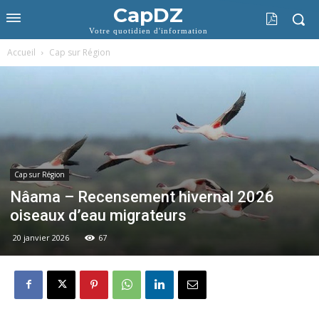
CapDZ
Votre quotidien d'information
Accueil
Cap sur Région
Cap sur Région
Nâama – Recensement hivernal 2026
oiseaux d’eau migrateurs
20 janvier 2026
67