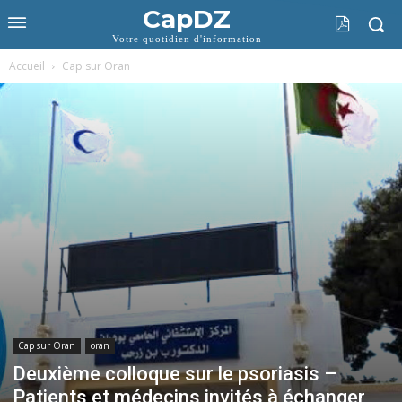
CapDZ
Votre quotidien d'information
Accueil
Cap sur Oran
Cap sur Oran
oran
Deuxième colloque sur le psoriasis –
Patients et médecins invités à échanger