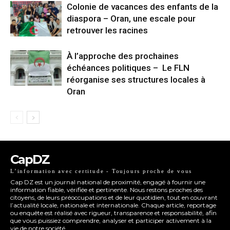
Colonie de vacances des enfants de la
diaspora – Oran, une escale pour
retrouver les racines
À l’approche des prochaines
échéances politiques – Le FLN
réorganise ses structures locales à
Oran
CapDZ
L’information avec certitude - Toujours proche de vous
Cap DZ est un journal national de proximité, engagé à fournir une
information fiable, vérifiée et pertinente. Nous restons proches des
citoyens, de leurs préoccupations et de leur quotidien, tout en couvrant
l’actualité locale, nationale et internationale. Chaque article, reportage
ou enquête est réalisé avec rigueur, transparence et responsabilité, afin
que vous puissiez comprendre, analyser et participer activement à la
vie de notre société.