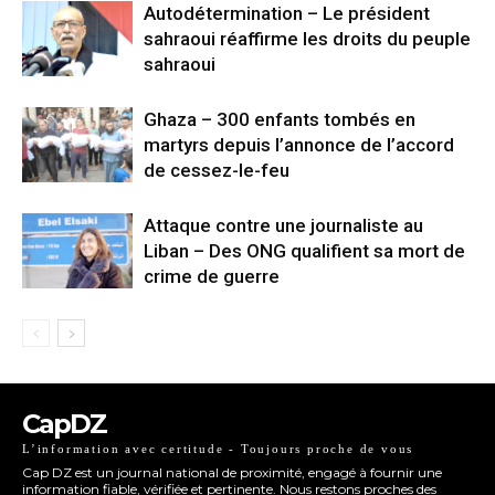
Autodétermination – Le président
sahraoui réaffirme les droits du peuple
sahraoui
Ghaza – 300 enfants tombés en
martyrs depuis l’annonce de l’accord
de cessez-le-feu
Attaque contre une journaliste au
Liban – Des ONG qualifient sa mort de
crime de guerre
CapDZ
L’information avec certitude - Toujours proche de vous
Cap DZ est un journal national de proximité, engagé à fournir une
information fiable, vérifiée et pertinente. Nous restons proches des