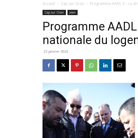
Accueil
Cap sur Oran
Programme AADL 3 – La stra
Cap sur Oran
oran
Programme AADL 3
nationale du loge
23 janvier 2026