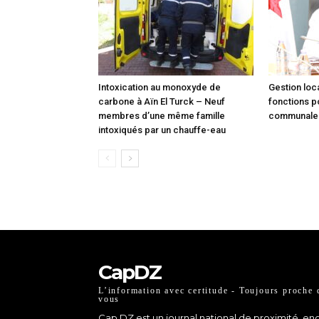
Intoxication au monoxyde de
Gestion loca
carbone à Aïn El Turck – Neuf
fonctions p
membres d’une même famille
communale à
intoxiqués par un chauffe-eau
CapDZ
L’information avec certitude - Toujours proche 
vous
Cap DZ est un journal national de proximité, e