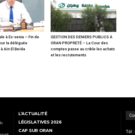
le à Es-senia – Fin de
GESTION DES DENIERS PUBLICS À
our la déléguée
ORAN PROPRETÉ – La Cour des
 Aïn El Beïda
comptes passe au crible les achats
et les recrutements
L’ACTUALITÉ
Co
LÉGISLATIVES 2026
de
CAP SUR ORAN
Tél 
ngagé