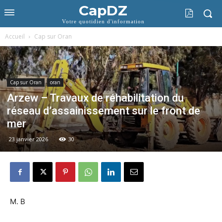
CapDZ
Votre quotidien d'information
Accueil
Cap sur Oran
Cap sur Oran
oran
Arzew – Travaux de réhabilitation du
réseau d’assainissement sur le front de
mer
23 janvier 2026
30
M. B