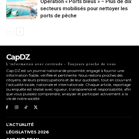
Opération « Ports bleus » – Plus de dix
secteurs mobilisés pour nettoyer les
ports de pêche
CapDZ
L’information avec certitude - Toujours proche de vous
Cap DZ est un journal national de proximité, engagé à fournir une
information fiable, vérifiée et pertinente. Nous restons proches des
citoyens, de leurs préoccupations et de leur quotidien, tout en couvrant
l’actualité locale, nationale et internationale. Chaque article, reportage
ou enquête est réalisé avec rigueur, transparence et responsabilité, afin
que vous puissiez comprendre, analyser et participer activement à la
vie de notre société.
L’ACTUALITÉ
LÉGISLATIVES 2026