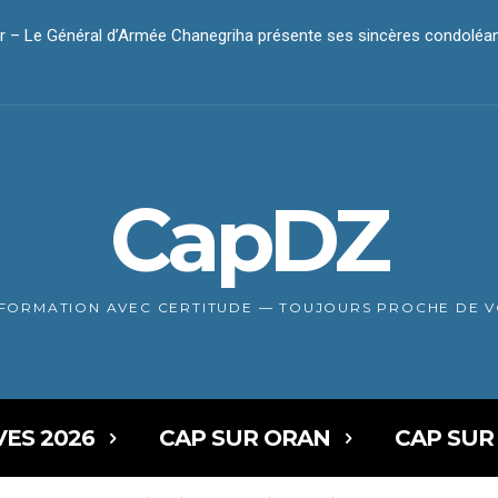
– Le Général d’Armée Chanegriha présente ses sincères condoléan
ar – Le président Tebboune présente ses condoléances
CapDZ
NFORMATION AVEC CERTITUDE — TOUJOURS PROCHE DE 
VES 2026
CAP SUR ORAN
CAP SUR