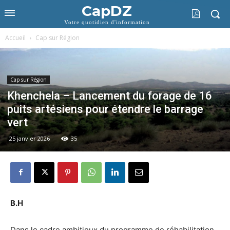
CapDZ
Votre quotidien d'information
Accueil
Cap sur Région
Cap sur Région
Khenchela – Lancement du forage de 16
puits artésiens pour étendre le barrage
vert
25 janvier 2026
35
B.H
Dans le cadre ambitieux du programme de réhabilitation